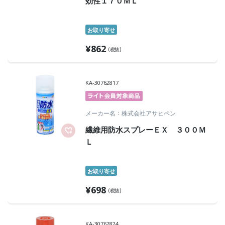
効性１７０ＭＬ
お取り寄せ
¥
862
(税抜)
KA-30762817
メーカー名
株式会社アサヒペン
繊維用防水スプレーＥＸ ３００Ｍ
Ｌ
お取り寄せ
¥
698
(税抜)
KA-30762824