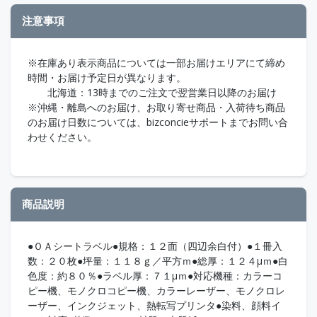
注意事項
※在庫あり表示商品については一部お届けエリアにて締め
時間・お届け予定日が異なります。
北海道：13時までのご注文で翌営業日以降のお届け
※沖縄・離島へのお届け、お取り寄せ商品・入荷待ち商品
のお届け日数については、bizconcieサポートまでお問い合
わせください。
商品説明
●ＯＡシートラベル●規格：１２面（四辺余白付）●１冊入
数：２０枚●坪量：１１８ｇ／平方ｍ●総厚：１２４μｍ●白
色度：約８０％●ラベル厚：７１μｍ●対応機種：カラーコ
ピー機、モノクロコピー機、カラーレーザー、モノクロレ
ーザー、インクジェット、熱転写プリンタ●染料、顔料イ