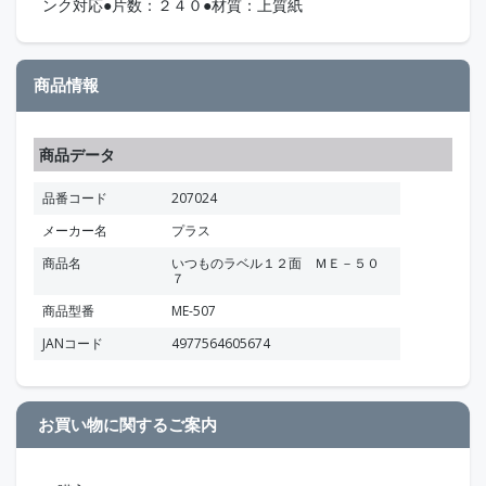
ンク対応●片数：２４０●材質：上質紙
商品情報
商品データ
品番コード
207024
メーカー名
プラス
商品名
いつものラベル１２面 ＭＥ－５０
７
商品型番
ME-507
JANコード
4977564605674
お買い物に関するご案内