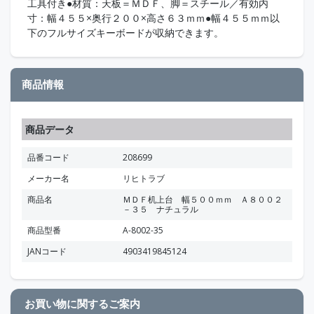
工具付き●材質：天板＝ＭＤＦ、脚＝スチール／有効内
寸：幅４５５×奥行２００×高さ６３ｍｍ●幅４５５ｍｍ以
下のフルサイズキーボードが収納できます。
商品情報
商品データ
品番コード
208699
メーカー名
リヒトラブ
商品名
ＭＤＦ机上台 幅５００ｍｍ Ａ８００２
－３５ ナチュラル
商品型番
A-8002-35
JANコード
4903419845124
お買い物に関するご案内