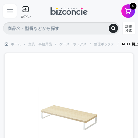
0
ログイン
詳細
検索
ホーム
文具・事務用品
ケース・ボックス
整理ボックス
ＭＤＦ机