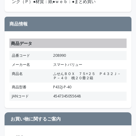
ンク（Ｐ）●材質：紙●ｗｅｂ：●まとめ買い
商品情報
商品データ
品番コード
208990
メーカー名
スマートバリュー
商品名
ふせんＢＯＸ ７５×２５ Ｐ４３２Ｊ－
Ｐ－４０ 桃２０冊２箱
商品型番
P432J-P-40
JANコード
4547345055648
お買い物に関するご案内