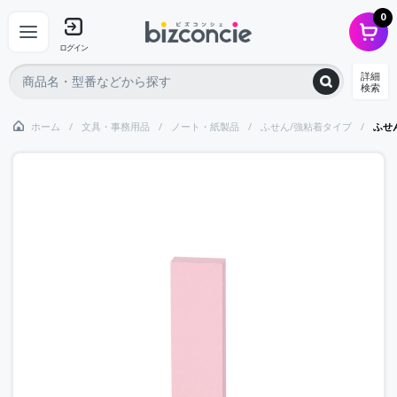
0
ログイン
詳細
検索
ホーム
文具・事務用品
ノート・紙製品
ふせん/強粘着タイプ
ふせ