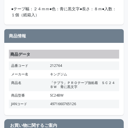
●テープ幅：２４ｍｍ●色：青に黒文字●長さ：８ｍ●入数：
１個（紙箱入）
商品情報
商品データ
品番コード
212764
メーカー名
キングジム
商品名
「テプラ」ＰＲＯテープ強粘着 ＳＣ２４
ＢＷ 青に黒文字
商品型番
SC24BW
JANコード
4971660765126
お買い物に関するご案内