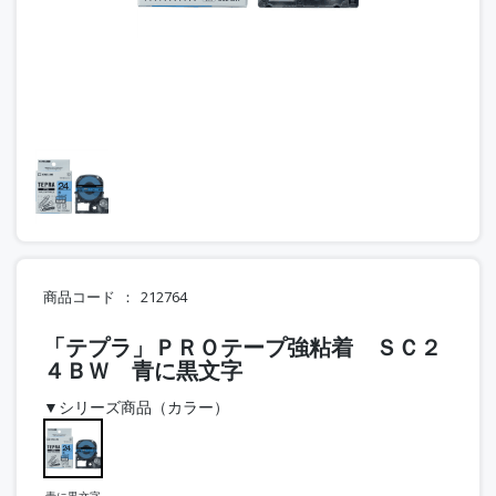
商品コード
212764
「テプラ」ＰＲＯテープ強粘着 ＳＣ２
４ＢＷ 青に黒文字
▼シリーズ商品（カラー）
青に黒文字