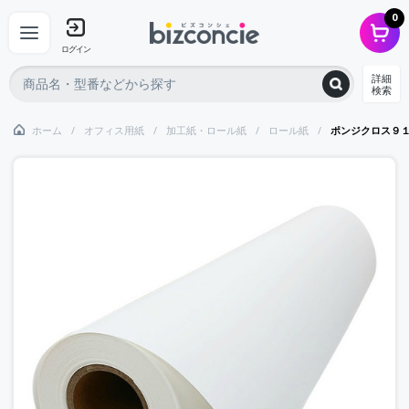
0
ログイン
詳細
検索
ホーム
オフィス用紙
加工紙・ロール紙
ロール紙
ポンジクロス９