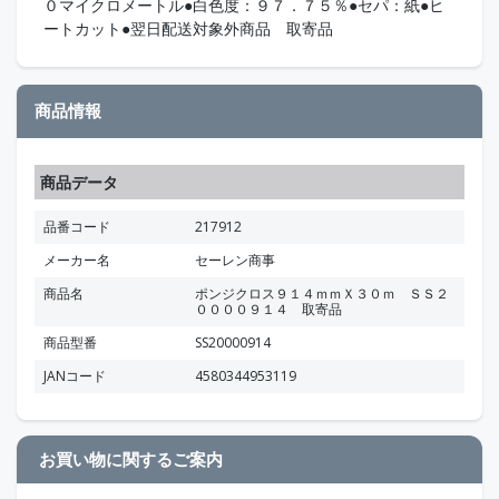
０マイクロメートル●白色度：９７．７５％●セパ：紙●ヒ
ートカット●翌日配送対象外商品 取寄品
商品情報
商品データ
品番コード
217912
メーカー名
セーレン商事
商品名
ポンジクロス９１４ｍｍＸ３０ｍ ＳＳ２
００００９１４ 取寄品
商品型番
SS20000914
JANコード
4580344953119
お買い物に関するご案内