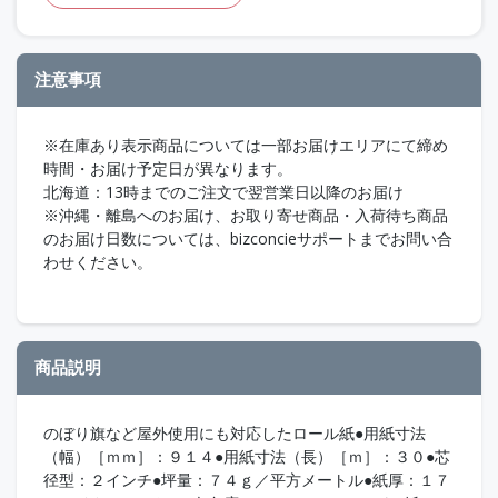
注意事項
※在庫あり表示商品については一部お届けエリアにて締め
時間・お届け予定日が異なります。
北海道：13時までのご注文で翌営業日以降のお届け
※沖縄・離島へのお届け、お取り寄せ商品・入荷待ち商品
のお届け日数については、bizconcieサポートまでお問い合
わせください。
商品説明
のぼり旗など屋外使用にも対応したロール紙●用紙寸法
（幅）［ｍｍ］：９１４●用紙寸法（長）［ｍ］：３０●芯
径型：２インチ●坪量：７４ｇ／平方メートル●紙厚：１７