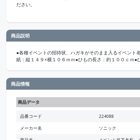
ださい。
商品説明
●各種イベントの招待状、ハガキがそのまま入るイベント名
紙：縦１４９×横１０６ｍｍ●ひもの長さ：約１００ｃｍ●
商品情報
商品データ
品番コード
224088
メーカー名
ソニック
商品名
イベント吊下名札 