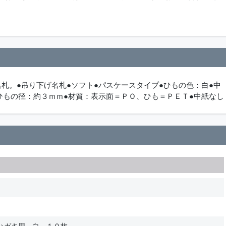
札。●吊り下げ名札●ソフト●パスケースタイプ●ひもの色：白●中
ひもの径：約３ｍｍ●材質：表示面＝ＰＯ、ひも＝ＰＥＴ●中紙なし
ハガキ用 白 １０枚