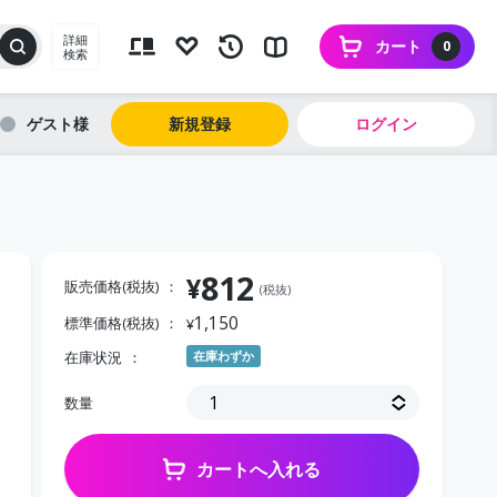
詳細
カート
0
検索
ゲスト
新規登録
ログイン
812
¥
販売価格(税抜)
(税抜)
1,150
標準価格(税抜)
¥
在庫状況
在庫わずか
数量
カートへ入れる