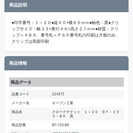
商品説明
●印字番号：１～２０●縦４０×横６０ｍｍ●軸色：黒●クリ
ップサイズ：幅３３×奥行４６×高さ２７ｍｍ●材質：クリ
ップ＝ＡＢＳ、番号札＝ＰＳ※番号札の印刷は片面のみ、
クリップは両面印刷
商品情報
商品データ
品番コード
224375
メーカー名
オープン工業
商品名
クロークチケット １～２０ ＢＦ－１５
０－ＢＫ 黒
商品型番
BF-150-BK