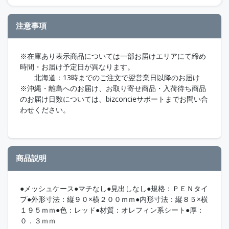
注意事項
※在庫あり表示商品については一部お届けエリアにて締め
時間・お届け予定日が異なります。
北海道：13時までのご注文で翌営業日以降のお届け
※沖縄・離島へのお届け、お取り寄せ商品・入荷待ち商品
のお届け日数については、bizconcieサポートまでお問い合
わせください。
商品説明
●メッシュケース●マチなし●見出しなし●規格：ＰＥＮタイ
プ●外形寸法：縦９０×横２００ｍｍ●内形寸法：縦８５×横
１９５ｍｍ●色：レッド●材質：オレフィン系シート●厚：
０．３ｍｍ