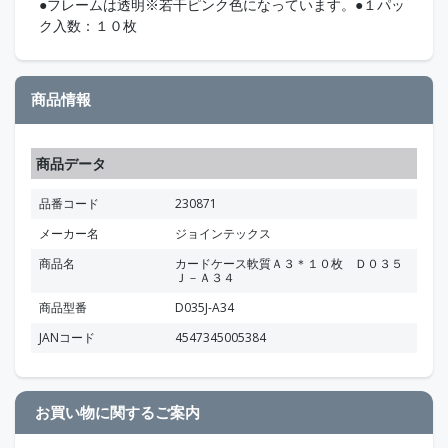
●フレームは透明※若干ピンク色になっています。●１パッ
ク入数：１０枚
商品情報
商品データ
品番コード
230871
メーカー名
ジョインテックス
商品名
カードケース軟質Ａ３＊１０枚 Ｄ０３５
Ｊ－Ａ３４
商品型番
D035J-A34
JANコード
4547345005384
お買い物に関するご案内