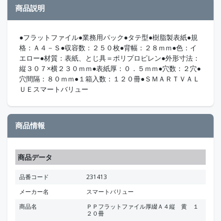
商品説明
●フラットファイル●業務用パック●タテ型●樹脂製表紙●規
格：Ａ４－Ｓ●収容数：２５０枚●背幅：２８ｍｍ●色：イ
エロー●材質：表紙、とじ具＝ポリプロピレン●外形寸法：
縦３０７×横２３０ｍｍ●表紙厚：０．５ｍｍ●穴数：２穴●
穴間隔：８０ｍｍ●１箱入数：１２０冊●ＳＭＡＲＴＶＡＬ
ＵＥスマートバリュー
商品情報
商品データ
品番コード
231413
メーカー名
スマートバリュー
商品名
ＰＰフラットファイル厚綴Ａ４縦 黄 １
２０冊