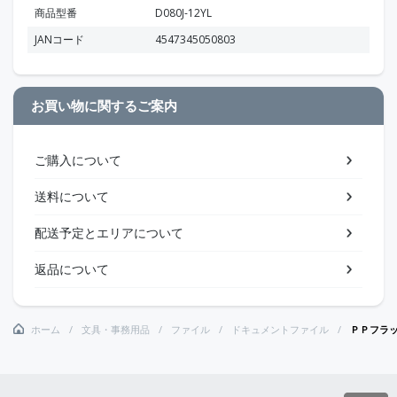
商品型番
D080J-12YL
JANコード
4547345050803
お買い物に関するご案内
ご購入について
送料について
配送予定とエリアについて
返品について
ホーム
文具・事務用品
ファイル
ドキュメントファイル
ＰＰフラ