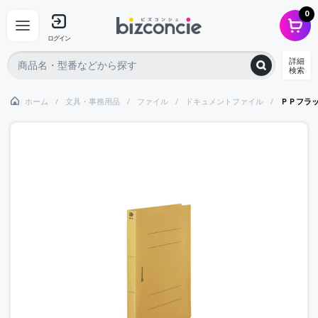
0
ログイン
詳細
検索
ホーム
文具・事務用品
ファイル
ドキュメントファイル
ＰＰフラ