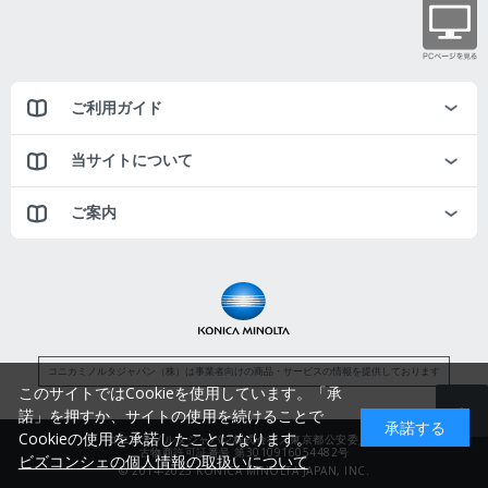
ご利用ガイド
当サイトについて
ご案内
コニカミノルタジャパン（株）は事業者向けの商品・サービスの情報を提供しております
このサイトではCookieを使用しています。「承
諾」を押すか、サイトの使用を続けることで
承諾する
Cookieの使用を承諾したことになります。
コニカミノルタジャパン株式会社／東京都公安委員会
古物商許可証番号 第3010916054482号
ビズコンシェの個人情報の取扱いについて
© 2014-2025 KONICA MINOLTA JAPAN, INC.