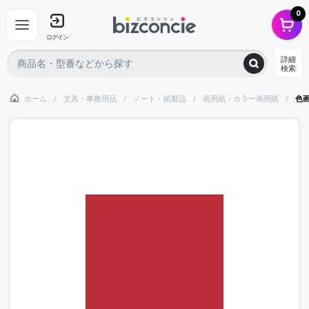
0
ログイン
詳細
検索
ホーム
文具・事務用品
ノート・紙製品
画用紙・カラー画用紙
色