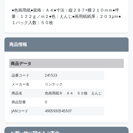
●色画用紙●規格：Ａ４●寸法：縦２９７×横２１０ｍｍ●坪
量：１２２ｇ／ｍ２●色：えんじ●画用紙紙厚：２０３μｍ●
１パック入数：５０枚
商品情報
商品データ
品番コード
241523
メーカー名
リンテック
商品名
色画用紙Ｒ Ａ４ ５０枚 えんじ
商品型番
0
JANコード
4905930545507
お買い物に関するご案内