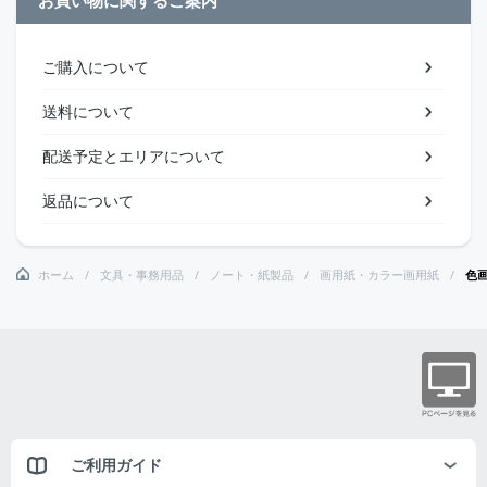
ご購入について
送料について
配送予定とエリアについて
返品について
ホーム
文具・事務用品
ノート・紙製品
画用紙・カラー画用紙
色
ご利用ガイド