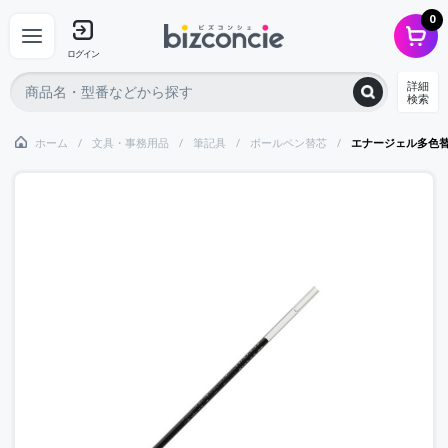
0
ログイン
詳細
検索
ホーム
文具・事務用品
筆記具
ボールペン替芯
エナージェル多色