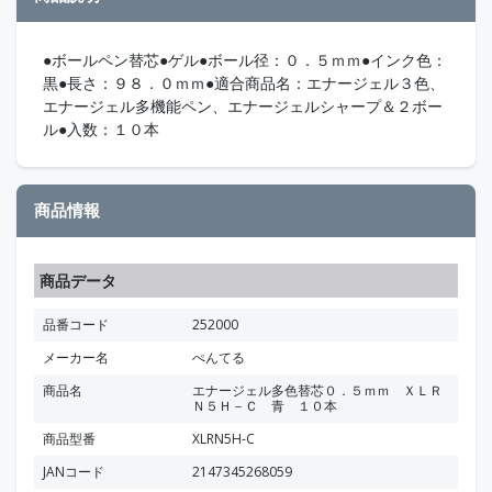
●ボールペン替芯●ゲル●ボール径：０．５ｍｍ●インク色：
黒●長さ：９８．０ｍｍ●適合商品名：エナージェル３色、
エナージェル多機能ペン、エナージェルシャープ＆２ボー
ル●入数：１０本
商品情報
商品データ
品番コード
252000
メーカー名
ぺんてる
商品名
エナージェル多色替芯０．５ｍｍ ＸＬＲ
Ｎ５Ｈ－Ｃ 青 １０本
商品型番
XLRN5H-C
JANコード
2147345268059