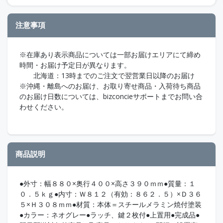
注意事項
※在庫あり表示商品については一部お届けエリアにて締め
時間・お届け予定日が異なります。
北海道：13時までのご注文で翌営業日以降のお届け
※沖縄・離島へのお届け、お取り寄せ商品・入荷待ち商品
のお届け日数については、bizconcieサポートまでお問い合
わせください。
商品説明
●外寸：幅８８０×奥行４００×高さ３９０ｍｍ●質量：１
０．５ｋｇ●内寸：Ｗ８１２（有効：８６２．５）×Ｄ３６
５×Ｈ３０８ｍｍ●材質：本体＝スチールメラミン焼付塗装
●カラー：ネオグレー●ラッチ、鍵２枚付●上置用●完成品●