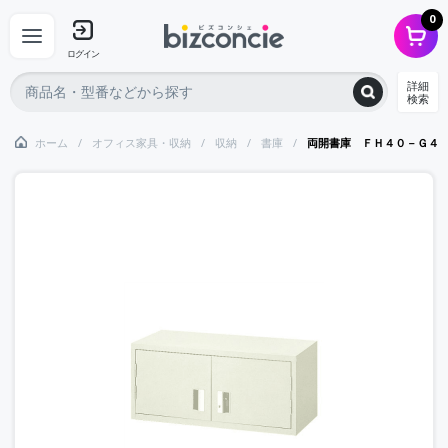
0
ログイン
詳細
検索
ホーム
オフィス家具・収納
収納
書庫
両開書庫 ＦＨ４０－Ｇ４