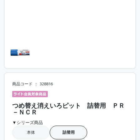
商品コード
328816
つめ替え消えいろピット 詰替用 ＰＲ
－ＮＣＲ
▼シリーズ商品
本体
詰替用