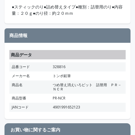
●スティックのり●詰め替えタイプ●種別：詰替用のり●内容
量：２０ｇ●のり径：約２０ｍｍ
商品情報
商品データ
品番コード
328816
メーカー名
トンボ鉛筆
商品名
つめ替え消えいろピット 詰替用 ＰＲ－
ＮＣＲ
商品型番
PR-NCR
JANコード
4901991652123
お買い物に関するご案内