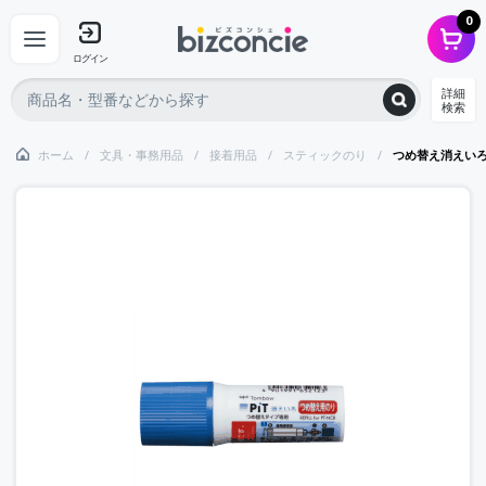
0
ログイン
詳細
検索
ホーム
文具・事務用品
接着用品
スティックのり
つめ替え消えい