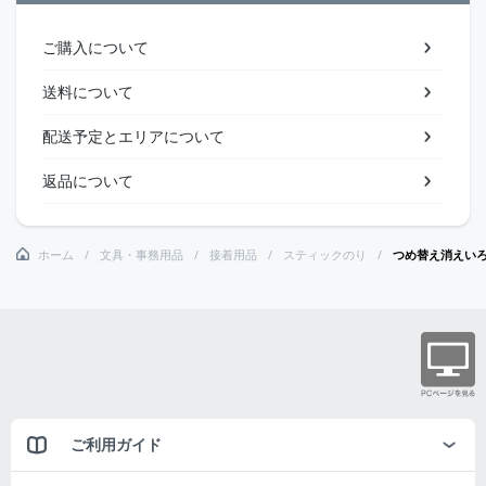
ご購入について
送料について
配送予定とエリアについて
返品について
ホーム
文具・事務用品
接着用品
スティックのり
つめ替え消えい
ご利用ガイド