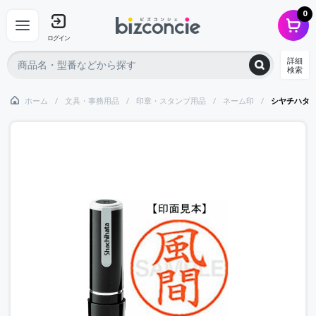
0
ログイン
詳細
検索
ホーム
文具・事務用品
印章・スタンプ用品
ネーム印
シヤチハタ