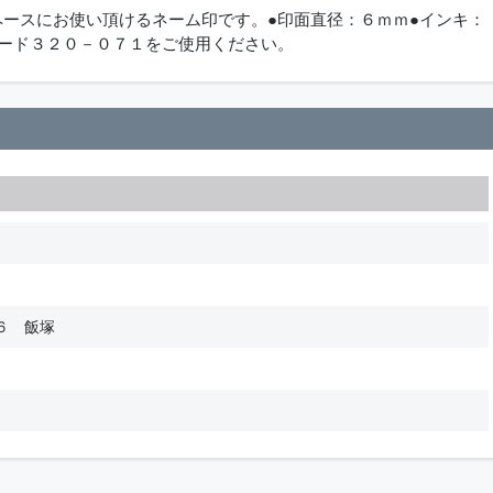
ペースにお使い頂けるネーム印です。●印面直径：６ｍｍ●インキ：
コード３２０－０７１をご使用ください。
６ 飯塚