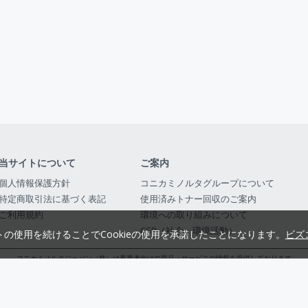
当サイトについて
ご案内
個人情報保護方針
コニカミノルタグループについて
特定商取引法に基づく表記
使用済みトナー回収のご案内
ご利用規約
環境への取り組みについて
CSR（社会・環境活動）
トの使用を続けることでCookieの使用を承諾したことになります。
ビズ
コニカミノルタジャパン（株）は事業者向けの商品・サービスの情報を提供しております
コニカミノルタジャパン株式会社／東京都公安委員会 古物商許可証番号 第3010916054482
© 2014-
2026
KONICA MINOLTA JAPAN, INC.