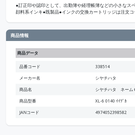
●訂正印や認印として、出勤簿や経理帳簿などの小さなス
顔料系インキ●既製品●インクの交換カートリッジは注文
商品情報
商品データ
品番コード
338514
メーカー名
シヤチハタ
商品名
シヤチハタ ネーム
商品型番
XL-6 0140 ｲｲﾂﾞｶ
JANコード
4974052398582