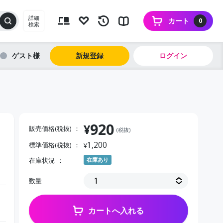
詳細
カート
0
検索
ゲスト
新規登録
ログイン
920
¥
販売価格(税抜)
(税抜)
1,200
標準価格(税抜)
¥
在庫状況
在庫あり
数量
カートへ入れる