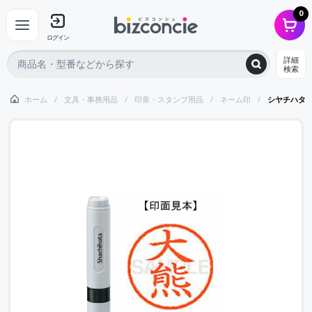
0
ログイン
詳細
検索
ホーム
文具・事務用品
印章・スタンプ用品
ネーム印
シヤチハタ