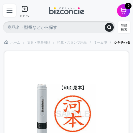
0
ログイン
詳細
検索
ホーム
文具・事務用品
印章・スタンプ用品
ネーム印
シヤチハタ