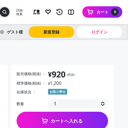
詳細
カート
0
検索
ゲスト
新規登録
ログイン
920
¥
販売価格(税抜)
(税抜)
1,200
標準価格(税抜)
¥
在庫状況
お取り寄せ
数量
カートへ入れる