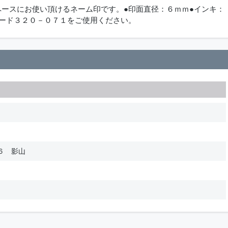
ペースにお使い頂けるネーム印です。●印面直径：６ｍｍ●インキ：
コード３２０－０７１をご使用ください。
６ 影山