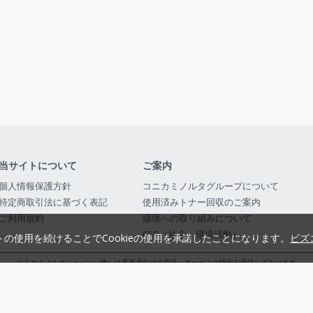
当サイトについて
ご案内
個人情報保護方針
コニカミノルタグループについて
特定商取引法に基づく表記
使用済みトナー回収のご案内
ご利用規約
環境への取り組みについて
CSR（社会・環境活動）
トの使用を続けることでCookieの使用を承諾したことになります。
ビズ
コニカミノルタジャパン（株）は事業者向けの商品・サービスの情報を提供しております
コニカミノルタジャパン株式会社／東京都公安委員会 古物商許可証番号 第3010916054482
© 2014-
2026
KONICA MINOLTA JAPAN, INC.