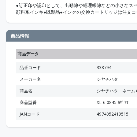
●訂正印や認印として、出勤簿や経理帳簿などの小さなス
顔料系インキ●既製品●インクの交換カートリッジは注文
商品情報
商品データ
品番コード
338794
メーカー名
シヤチハタ
商品名
シヤチハタ ネーム
商品型番
XL-6 0845 ｶｹﾞﾔﾏ
JANコード
4974052419515