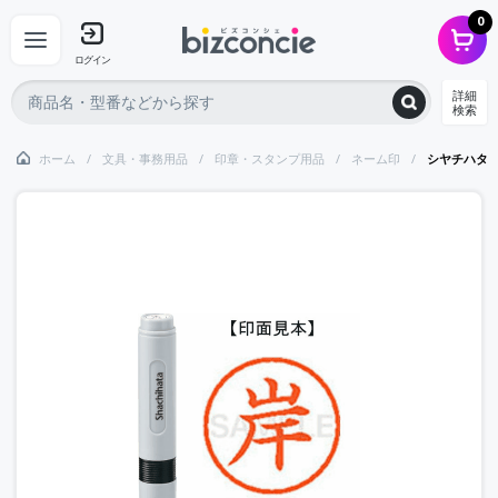
0
ログイン
詳細
検索
ホーム
文具・事務用品
印章・スタンプ用品
ネーム印
シヤチハタ