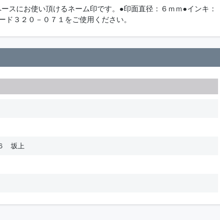
ペースにお使い頂けるネーム印です。●印面直径：６ｍｍ●インキ：
コード３２０－０７１をご使用ください。
６ 坂上