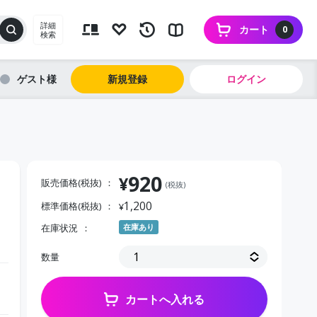
詳細
カート
0
検索
ゲスト
新規登録
ログイン
920
¥
販売価格(税抜)
(税抜)
1,200
標準価格(税抜)
¥
在庫状況
在庫あり
数量
カートへ入れる