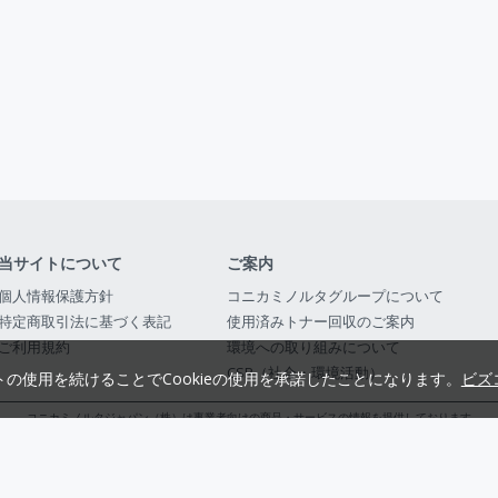
当サイトについて
ご案内
個人情報保護方針
コニカミノルタグループについて
特定商取引法に基づく表記
使用済みトナー回収のご案内
ご利用規約
環境への取り組みについて
CSR（社会・環境活動）
トの使用を続けることでCookieの使用を承諾したことになります。
ビズ
コニカミノルタジャパン（株）は事業者向けの商品・サービスの情報を提供しております
コニカミノルタジャパン株式会社／東京都公安委員会 古物商許可証番号 第3010916054482
© 2014-
2026
KONICA MINOLTA JAPAN, INC.