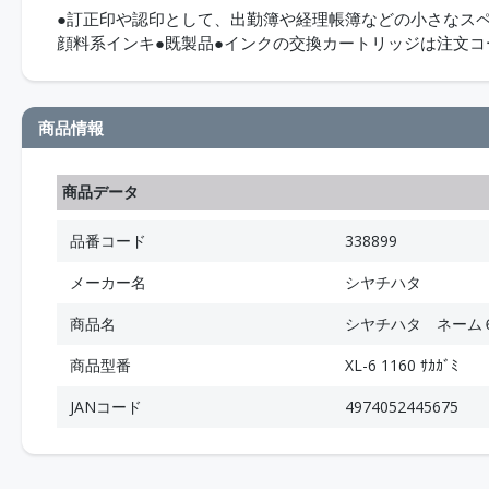
●訂正印や認印として、出勤簿や経理帳簿などの小さなス
顔料系インキ●既製品●インクの交換カートリッジは注文
商品情報
商品データ
品番コード
338899
メーカー名
シヤチハタ
商品名
シヤチハタ ネーム
商品型番
XL-6 1160 ｻｶｶﾞﾐ
JANコード
4974052445675