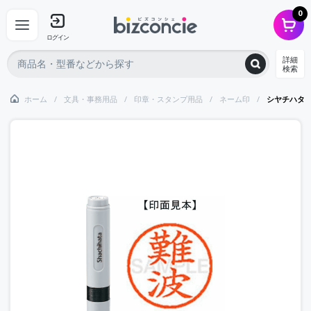
0
ログイン
詳細
検索
ホーム
文具・事務用品
印章・スタンプ用品
ネーム印
シヤチハタ