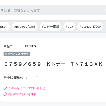
epson
#microsoft 365
#コピー用紙
#box
#bizhub 4700p
商品コード
A9K817A
コニカミノルタ製品
Ｃ７５９／６５９ Ｋトナー ＴＮ７１３ＡＫ
最小販売単位
1
この商品について問い合わせ
商品詳細の誤りを報告