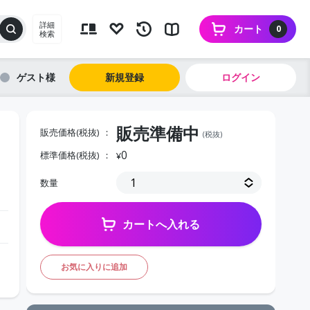
詳細
カート
0
検索
ゲスト
新規登録
ログイン
販売準備中
販売価格(税抜)
(税抜)
0
標準価格(税抜)
¥
数量
カートへ入れる
お気に入りに追加