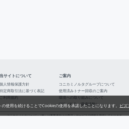
当サイトについて
ご案内
個人情報保護方針
コニカミノルタグループについて
特定商取引法に基づく表記
使用済みトナー回収のご案内
ご利用規約
環境への取り組みについて
CSR（社会・環境活動）
トの使用を続けることでCookieの使用を承諾したことになります。
ビズ
コニカミノルタジャパン（株）は事業者向けの商品・サービスの情報を提供しております
コニカミノルタジャパン株式会社／東京都公安委員会 古物商許可証番号 第3010916054482