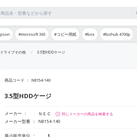
epson
#microsoft 365
#コピー用紙
#box
#bizhub 4700p
ドライブその他
3.5型HDDケージ
商品コード
N8154-140
3.5型HDDケージ
メーカー
ＮＥＣ
同じメーカーの商品を検索する
メーカー型番
N8154-140
最小販売単位
1