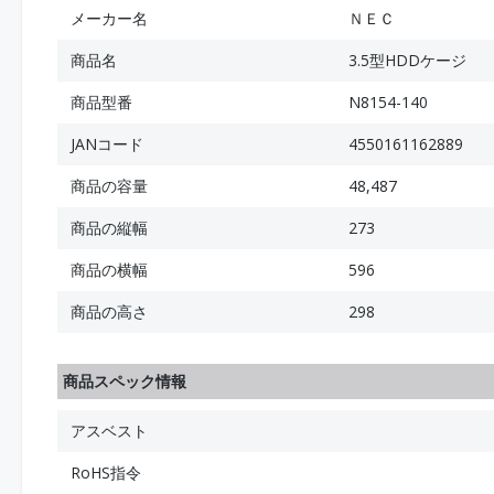
メーカー名
ＮＥＣ
商品名
3.5型HDDケージ
商品型番
N8154-140
JANコード
4550161162889
商品の容量
48,487
商品の縦幅
273
商品の横幅
596
商品の高さ
298
商品スペック情報
アスベスト
RoHS指令