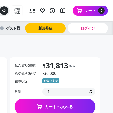
詳細
カート
0
検索
ゲスト
新規登録
ログイン
31,813
¥
販売価格(税抜)
(税抜)
36,000
標準価格(税抜)
¥
在庫状況
お取り寄せ
数量
カートへ入れる