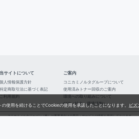
当サイトについて
ご案内
個人情報保護方針
コニカミノルタグループについて
特定商取引法に基づく表記
使用済みトナー回収のご案内
ご利用規約
環境への取り組みについて
CSR（社会・環境活動）
トの使用を続けることでCookieの使用を承諾したことになります。
ビズ
コニカミノルタジャパン（株）は事業者向けの商品・サービスの情報を提供しております
コニカミノルタジャパン株式会社／東京都公安委員会 古物商許可証番号 第3010916054482
© 2014-
2026
KONICA MINOLTA JAPAN, INC.