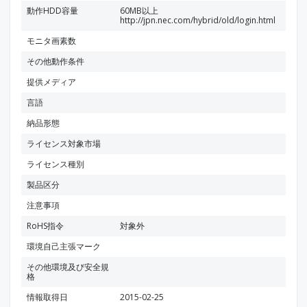
動作HDD容量
60MB以上
http://jpn.nec.com/hybrid/old/login.html
モニタ画素数
その他動作条件
提供メディア
言語
納品形態
ライセンス対象市場
ライセンス種別
製品区分
注意事項
RoHS指令
対象外
環境自己主張マーク
その他環境及び安全規
格
情報取得日
2015-02-25