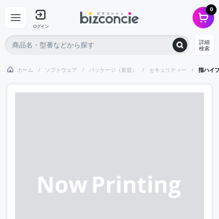
0
ログイン
詳細
検索
ホーム
ソフトウェア
パッケージ（新規）
セキュリティー
指ハイブ