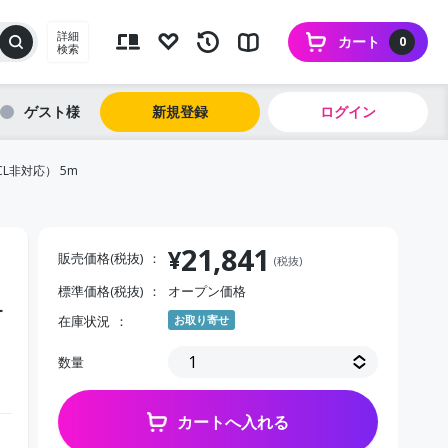
詳細
カート
0
検索
ゲスト
新規登録
ログイン
CL非対応） 5m
21,841
¥
販売価格(税抜)
(税抜)
標準価格(税抜)
オープン価格
オ
在庫状況
お取り寄せ
数量
カートへ入れる