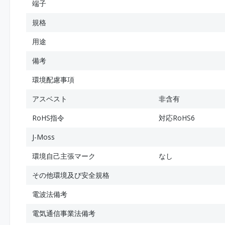
端子
規格
用途
備考
環境配慮事項
アスベスト
非含有
RoHS指令
対応RoHS6
J-Moss
環境自己主張マーク
なし
その他環境及び安全規格
電波法備考
電気通信事業法備考