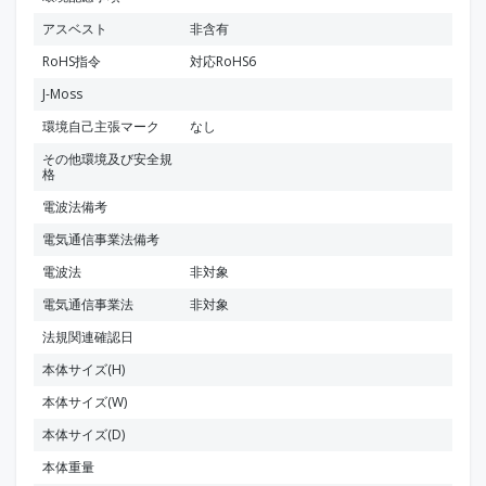
アスベスト
非含有
RoHS指令
対応RoHS6
J-Moss
環境自己主張マーク
なし
その他環境及び安全規
格
電波法備考
電気通信事業法備考
電波法
非対象
電気通信事業法
非対象
法規関連確認日
本体サイズ(H)
本体サイズ(W)
本体サイズ(D)
本体重量