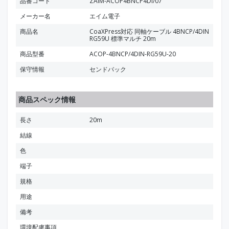
品番コード
ZAIM-ACOP4BNCP4DI/07
メーカー名
エイム電子
商品名
CoaXPress対応 同軸ケーブル 4BNCP/4DIN
RG59U 標準マルチ 20m
商品型番
ACOP-4BNCP/4DIN-RG59U-20
保守情報
センドバック
商品スペック情報
長さ
20m
結線
色
端子
規格
用途
備考
環境配慮事項