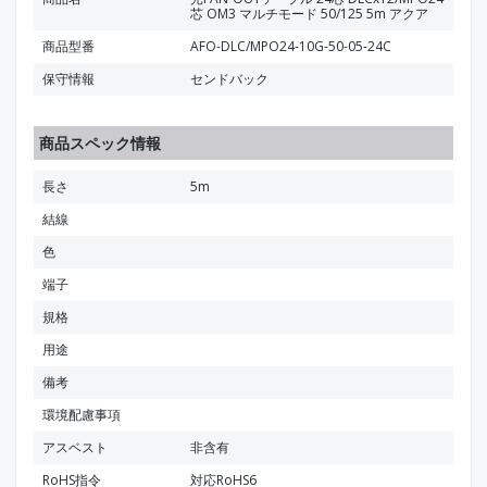
芯 OM3 マルチモード 50/125 5m アクア
商品型番
AFO-DLC/MPO24-10G-50-05-24C
保守情報
センドバック
商品スペック情報
長さ
5m
結線
色
端子
規格
用途
備考
環境配慮事項
アスベスト
非含有
RoHS指令
対応RoHS6