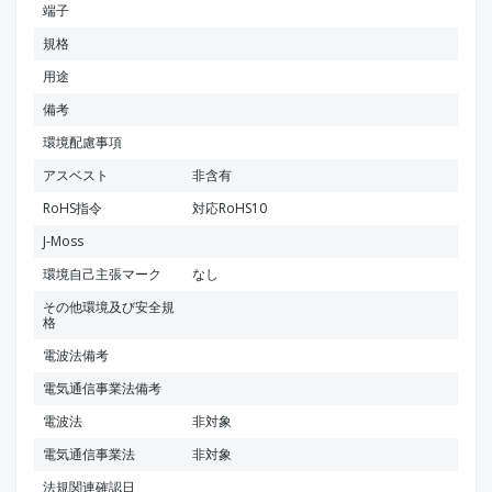
端子
規格
用途
備考
環境配慮事項
アスベスト
非含有
RoHS指令
対応RoHS10
J-Moss
環境自己主張マーク
なし
その他環境及び安全規
格
電波法備考
電気通信事業法備考
電波法
非対象
電気通信事業法
非対象
法規関連確認日