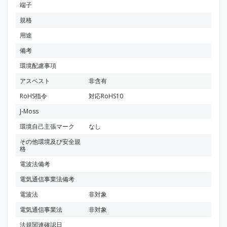
端子
規格
用途
備考
環境配慮事項
アスベスト
非含有
RoHS指令
対応RoHS10
J-Moss
環境自己主張マーク
なし
その他環境及び安全規
格
電波法備考
電気通信事業法備考
電波法
非対象
電気通信事業法
非対象
法規関連確認日