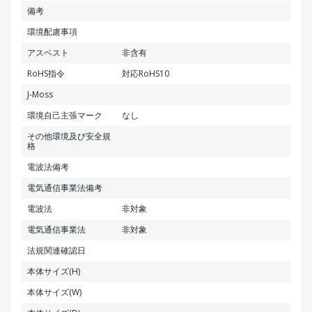
備考
環境配慮事項
アスベスト
非含有
RoHS指令
対応RoHS10
J-Moss
環境自己主張マーク
なし
その他環境及び安全規
格
電波法備考
電気通信事業法備考
電波法
非対象
電気通信事業法
非対象
法規関連確認日
本体サイズ(H)
本体サイズ(W)