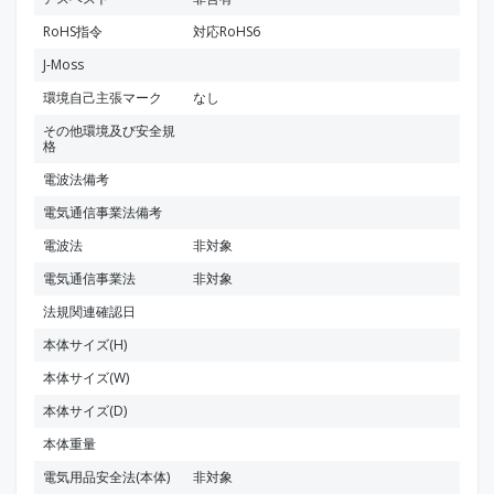
RoHS指令
対応RoHS6
J-Moss
環境自己主張マーク
なし
その他環境及び安全規
格
電波法備考
電気通信事業法備考
電波法
非対象
電気通信事業法
非対象
法規関連確認日
本体サイズ(H)
本体サイズ(W)
本体サイズ(D)
本体重量
電気用品安全法(本体)
非対象