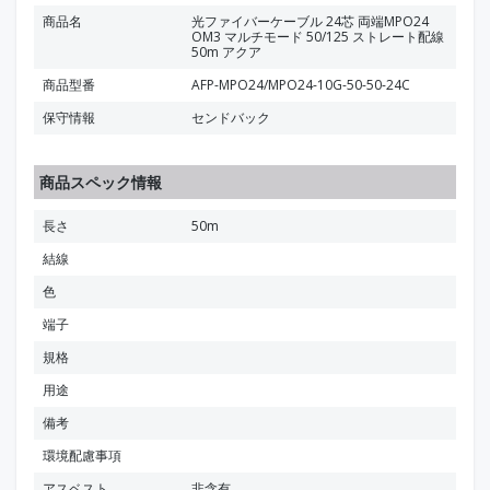
商品名
光ファイバーケーブル 24芯 両端MPO24
OM3 マルチモード 50/125 ストレート配線
50m アクア
商品型番
AFP-MPO24/MPO24-10G-50-50-24C
保守情報
センドバック
商品スペック情報
長さ
50m
結線
色
端子
規格
用途
備考
環境配慮事項
アスベスト
非含有