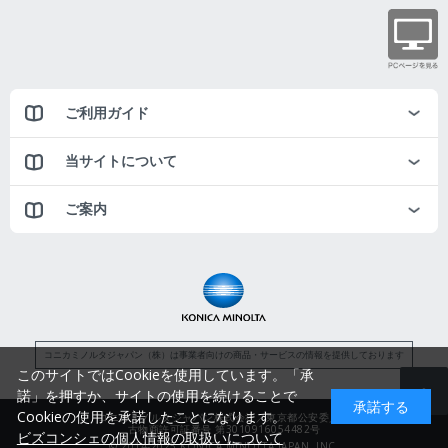
ご利用ガイド
当サイトについて
ご案内
コニカミノルタジャパン（株）は事業者向けの商品・サービスの情報を提供しております
このサイトではCookieを使用しています。「承
諾」を押すか、サイトの使用を続けることで
承諾する
Cookieの使用を承諾したことになります。
コニカミノルタジャパン株式会社／東京都公安委員会
古物商許可証番号 第3010916054482号
ビズコンシェの個人情報の取扱いについて
© 2014-2025 KONICA MINOLTA JAPAN, INC.