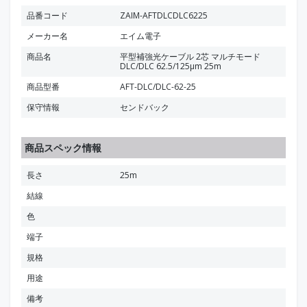
品番コード
ZAIM-AFTDLCDLC6225
メーカー名
エイム電子
商品名
平型補強光ケーブル 2芯 マルチモード
DLC/DLC 62.5/125μm 25m
商品型番
AFT-DLC/DLC-62-25
保守情報
センドバック
商品スペック情報
長さ
25m
結線
色
端子
規格
用途
備考