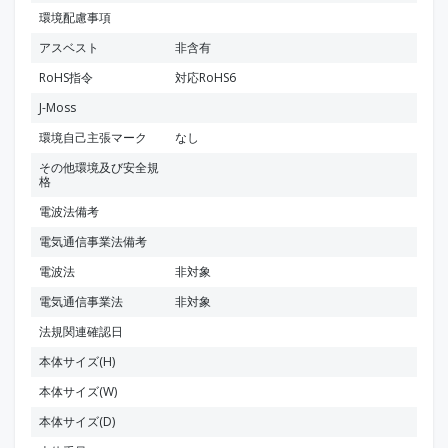
環境配慮事項
アスベスト
非含有
RoHS指令
対応RoHS6
J-Moss
環境自己主張マーク
なし
その他環境及び安全規
格
電波法備考
電気通信事業法備考
電波法
非対象
電気通信事業法
非対象
法規関連確認日
本体サイズ(H)
本体サイズ(W)
本体サイズ(D)