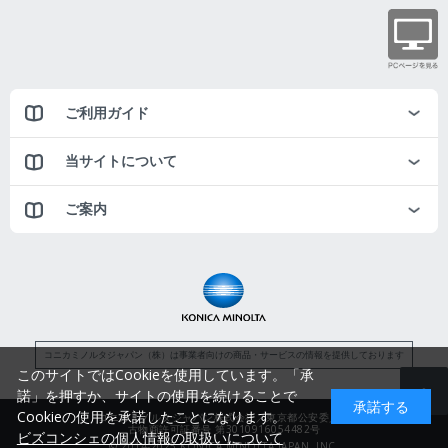
ご利用ガイド
当サイトについて
ご案内
コニカミノルタジャパン（株）は事業者向けの商品・サービスの情報を提供しております
このサイトではCookieを使用しています。「承
諾」を押すか、サイトの使用を続けることで
承諾する
Cookieの使用を承諾したことになります。
コニカミノルタジャパン株式会社／東京都公安委員会
古物商許可証番号 第3010916054482号
ビズコンシェの個人情報の取扱いについて
© 2014-2025 KONICA MINOLTA JAPAN, INC.