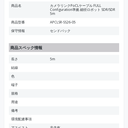
商品名
カメラリンクPoCLケーブル FULL
Configuration準拠 細径ロボット SDR/SDR
5m
商品型番
APCLSR-SS26-05
保守情報
センドバック
商品スペック情報
長さ
5m
結線
色
端子
規格
用途
備考
環境配慮事項
アスベスト
非含有