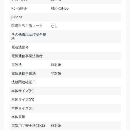
RoHS指令
対応RoHS6
J-Moss
環境自己主張マーク
なし
その他環境及び安全規
格
電波法備考
電気通信事業法備考
電波法
非対象
電気通信事業法
非対象
法規関連確認日
本体サイズ(H)
本体サイズ(W)
本体サイズ(D)
本体重量
電気用品安全法(本体)
非対象