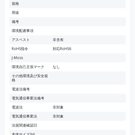
規格
用途
備考
環境配慮事項
アスベスト
非含有
RoHS指令
対応RoHS6
J-Moss
環境自己主張マーク
なし
その他環境及び安全規
格
電波法備考
電気通信事業法備考
電波法
非対象
電気通信事業法
非対象
法規関連確認日
本体サイズ(H)