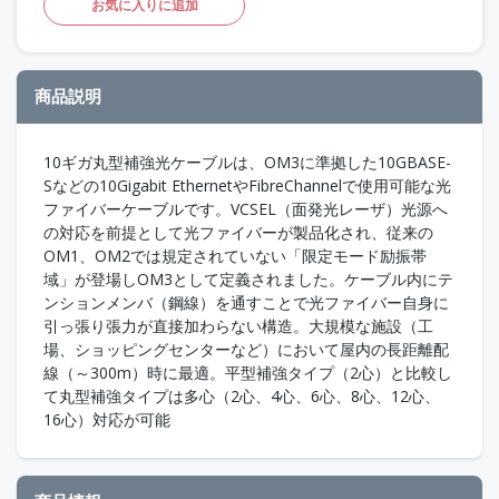
お気に入りに追加
商品説明
10ギガ丸型補強光ケーブルは、OM3に準拠した10GBASE-
Sなどの10Gigabit EthernetやFibreChannelで使用可能な光
ファイバーケーブルです。VCSEL（面発光レーザ）光源へ
の対応を前提として光ファイバーが製品化され、従来の
OM1、OM2では規定されていない「限定モード励振帯
域」が登場しOM3として定義されました。ケーブル内にテ
ンションメンバ（鋼線）を通すことで光ファイバー自身に
引っ張り張力が直接加わらない構造。大規模な施設（工
場、ショッピングセンターなど）において屋内の長距離配
線（～300m）時に最適。平型補強タイプ（2心）と比較し
て丸型補強タイプは多心（2心、4心、6心、8心、12心、
16心）対応が可能