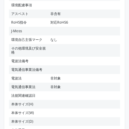
環境配慮事項
アスベスト
非含有
RoHS指令
対応RoHS6
J-Moss
環境自己主張マーク
なし
その他環境及び安全規
格
電波法備考
電気通信事業法備考
電波法
非対象
電気通信事業法
非対象
法規関連確認日
本体サイズ(H)
本体サイズ(W)
本体サイズ(D)