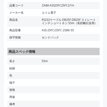
品番コード
ZAIM-ASS25FC25FC2/1A
メーカー名
エイム電子
商品名
RS232ケーブル DB25F-DB25F ストレート
インチショートネジ 55m（長距離伝送用）
商品型番
ASS-25FC/25FC-25BK-55
保守情報
センドバック
商品スペック情報
長さ
55m
結線
色
端子
規格
用途
備考