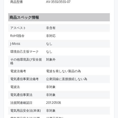
商品型番
AV-35SS/35SS-07
商品スペック情報
アスベスト
非含有
RoHS指令
非対応
J-Moss
なし
環境自己主張マーク
なし
その他環境及び安全規
対象外
格
電波法備考
電波を発しない製品の為
電気通信事業法備考
公衆回線に直接接続しない為
電波法
非対象
電気通信事業法
非対象
法規関連確認日
20120508
電気用品安全法(本体)
非対象