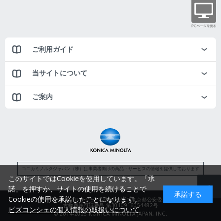
ご利用ガイド
当サイトについて
ご案内
コニカミノルタジャパン（株）は事業者向けの商品・サービスの情報を提供しております
このサイトではCookieを使用しています。「承
諾」を押すか、サイトの使用を続けることで
承諾する
Cookieの使用を承諾したことになります。
コニカミノルタジャパン株式会社／東京都公安委員会
古物商許可証番号 第3010916054482号
ビズコンシェの個人情報の取扱いについて
© 2014-2025 KONICA MINOLTA JAPAN, INC.