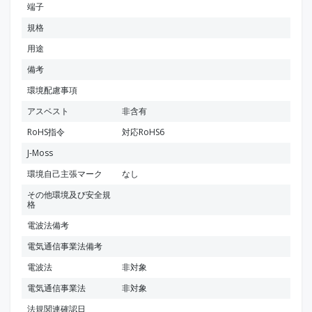
端子
規格
用途
備考
環境配慮事項
アスベスト
非含有
RoHS指令
対応RoHS6
J-Moss
環境自己主張マーク
なし
その他環境及び安全規
格
電波法備考
電気通信事業法備考
電波法
非対象
電気通信事業法
非対象
法規関連確認日