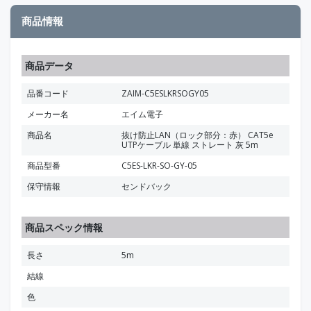
商品情報
商品データ
品番コード
ZAIM-C5ESLKRSOGY05
メーカー名
エイム電子
商品名
抜け防止LAN（ロック部分：赤） CAT5e
UTPケーブル 単線 ストレート 灰 5m
商品型番
C5ES-LKR-SO-GY-05
保守情報
センドバック
商品スペック情報
長さ
5m
結線
色