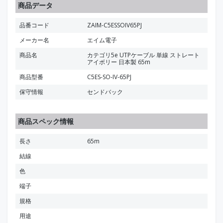
商品データ
品番コード
ZAIM-C5ESSOIV65PJ
メーカー名
エイム電子
商品名
カテゴリ5e UTPケーブル 単線 ストレート
アイボリー 日本製 65m
商品型番
C5ES-SO-IV-65PJ
保守情報
センドバック
商品スペック情報
長さ
65m
結線
色
端子
規格
用途