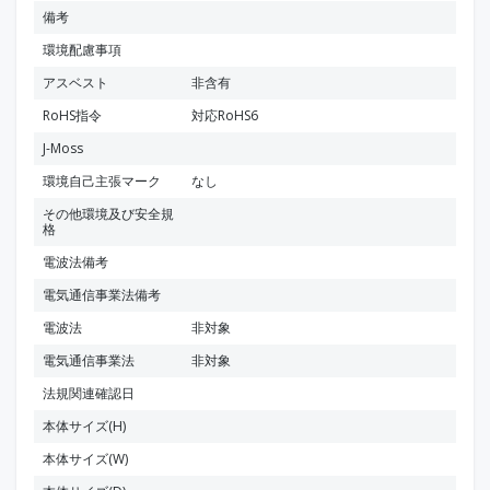
備考
環境配慮事項
アスベスト
非含有
RoHS指令
対応RoHS6
J-Moss
環境自己主張マーク
なし
その他環境及び安全規
格
電波法備考
電気通信事業法備考
電波法
非対象
電気通信事業法
非対象
法規関連確認日
本体サイズ(H)
本体サイズ(W)