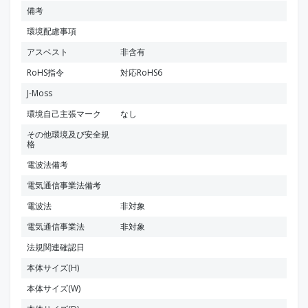
備考
環境配慮事項
アスベスト
非含有
RoHS指令
対応RoHS6
J-Moss
環境自己主張マーク
なし
その他環境及び安全規
格
電波法備考
電気通信事業法備考
電波法
非対象
電気通信事業法
非対象
法規関連確認日
本体サイズ(H)
本体サイズ(W)