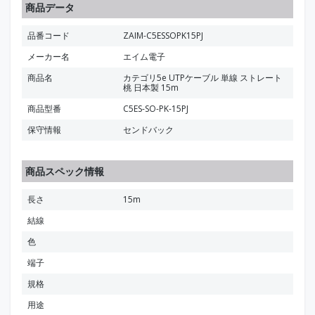
商品データ
品番コード
ZAIM-C5ESSOPK15PJ
メーカー名
エイム電子
商品名
カテゴリ5e UTPケーブル 単線 ストレート
桃 日本製 15m
商品型番
C5ES-SO-PK-15PJ
保守情報
センドバック
商品スペック情報
長さ
15m
結線
色
端子
規格
用途