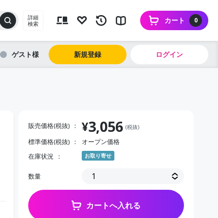
詳細
カート
0
検索
ゲスト
新規登録
ログイン
3,056
¥
販売価格(税抜)
(税抜)
標準価格(税抜)
オープン価格
在庫状況
お取り寄せ
数量
カートへ入れる