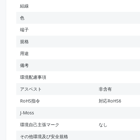
結線
色
端子
規格
用途
備考
環境配慮事項
アスベスト
非含有
RoHS指令
対応RoHS6
J-Moss
環境自己主張マーク
なし
その他環境及び安全規格