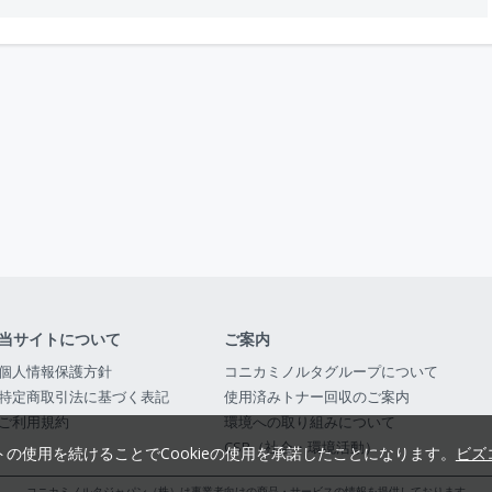
当サイトについて
ご案内
個人情報保護方針
コニカミノルタグループについて
特定商取引法に基づく表記
使用済みトナー回収のご案内
ご利用規約
環境への取り組みについて
CSR（社会・環境活動）
トの使用を続けることでCookieの使用を承諾したことになります。
ビズ
コニカミノルタジャパン（株）は事業者向けの商品・サービスの情報を提供しております