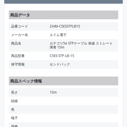
商品データ
品番コード
ZAIM-C5ESSTPLB15
メーカー名
エイム電子
商品名
カテゴリ5e STPケーブル 単線 ストレート
薄青 15m
商品型番
C5ES-STP-LB-15
保守情報
センドバック
商品スペック情報
長さ
15m
結線
色
端子
規格