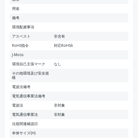
用途
備考
環境配慮事項
アスベスト
非含有
RoHS指令
対応RoHS6
J-Moss
環境自己主張マーク
なし
その他環境及び安全規
格
電波法備考
電気通信事業法備考
電波法
非対象
電気通信事業法
非対象
法規関連確認日
本体サイズ(H)