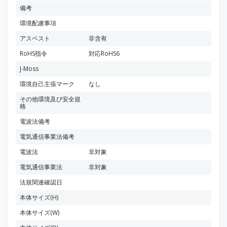
備考
環境配慮事項
アスベスト
非含有
RoHS指令
対応RoHS6
J-Moss
環境自己主張マーク
なし
その他環境及び安全規
格
電波法備考
電気通信事業法備考
電波法
非対象
電気通信事業法
非対象
法規関連確認日
本体サイズ(H)
本体サイズ(W)