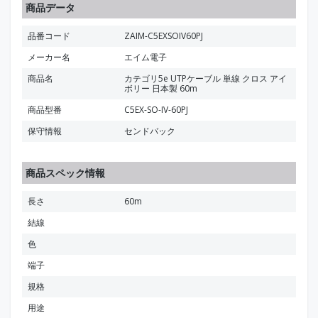
商品データ
品番コード
ZAIM-C5EXSOIV60PJ
メーカー名
エイム電子
商品名
カテゴリ5e UTPケーブル 単線 クロス アイ
ボリー 日本製 60m
商品型番
C5EX-SO-IV-60PJ
保守情報
センドバック
商品スペック情報
長さ
60m
結線
色
端子
規格
用途