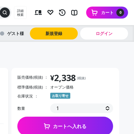
詳細
カート
0
検索
ゲスト
新規登録
ログイン
2,338
¥
販売価格(税抜)
(税抜)
標準価格(税抜)
オープン価格
在庫状況
お取り寄せ
数量
カートへ入れる