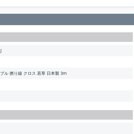
J
ーブル 撚り線 クロス 若草 日本製 3m