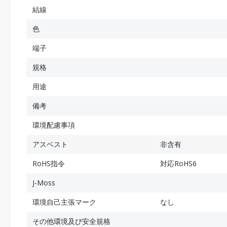
結線
色
端子
規格
用途
備考
環境配慮事項
アスベスト
非含有
RoHS指令
対応RoHS6
J-Moss
環境自己主張マーク
なし
その他環境及び安全規格