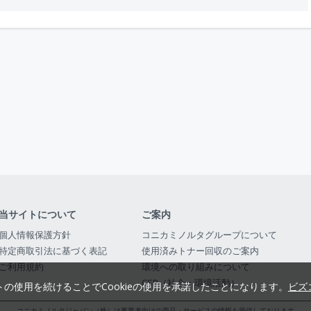
当サイトについて
ご案内
個人情報保護方針
コニカミノルタグループについて
特定商取引法に基づく表記
使用済みトナー回収のご案内
ご利用規約
環境への取り組みについて
CSR（社会・環境活動）
トの使用を続けることでCookieの使用を承諾したことになります。
ビズ
コニカミノルタジャパン（株）は事業者向けの商品・サービスの情報を提供しております