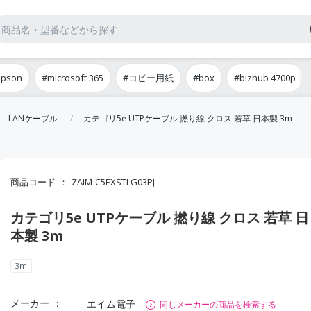
epson
#microsoft 365
#コピー用紙
#box
#bizhub 4700p
LANケーブル
カテゴリ5e UTPケーブル 撚り線 クロス 若草 日本製 3m
商品コード
ZAIM-C5EXSTLG03PJ
カテゴリ5e UTPケーブル 撚り線 クロス 若草 日
本製 3m
3m
メーカー
エイム電子
同じメーカーの商品を検索する