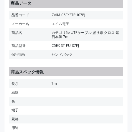
商品データ
品番コード
ZAIM-C5EXSTPU07PJ
メーカー名
エイム電子
商品名
カテゴリ5e UTPケーブル 撚り線 クロス 紫
日本製 7m
商品型番
C5EX-ST-PU-07PJ
保守情報
センドバック
商品スペック情報
長さ
7m
結線
色
端子
規格
用途