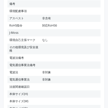
備考
環境配慮事項
アスベスト
非含有
RoHS指令
対応RoHS6
J-Moss
環境自己主張マーク
なし
その他環境及び安全規
格
電波法備考
電気通信事業法備考
電波法
非対象
電気通信事業法
非対象
法規関連確認日
本体サイズ(H)
本体サイズ(W)