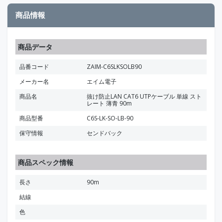
商品情報
商品データ
品番コード
ZAIM-C6SLKSOLB90
メーカー名
エイム電子
商品名
抜け防止LAN CAT6 UTPケーブル 単線 スト
レート 薄青 90m
商品型番
C6S-LK-SO-LB-90
保守情報
センドバック
商品スペック情報
長さ
90m
結線
色