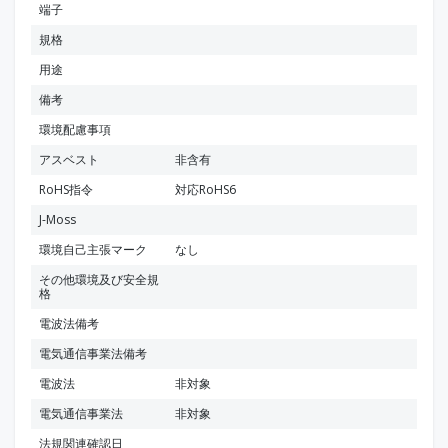
端子
規格
用途
備考
環境配慮事項
アスベスト
非含有
RoHS指令
対応RoHS6
J-Moss
環境自己主張マーク
なし
その他環境及び安全規
格
電波法備考
電気通信事業法備考
電波法
非対象
電気通信事業法
非対象
法規関連確認日