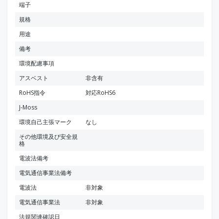
端子
規格
用途
備考
環境配慮事項
アスベスト
非含有
RoHS指令
対応RoHS6
J-Moss
環境自己主張マーク
なし
その他環境及び安全規
格
電波法備考
電気通信事業法備考
電波法
非対象
電気通信事業法
非対象
法規関連確認日