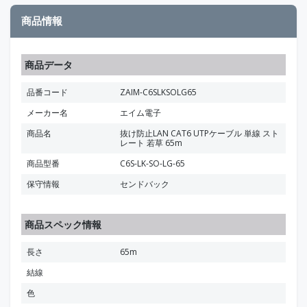
商品情報
商品データ
品番コード
ZAIM-C6SLKSOLG65
メーカー名
エイム電子
商品名
抜け防止LAN CAT6 UTPケーブル 単線 スト
レート 若草 65m
商品型番
C6S-LK-SO-LG-65
保守情報
センドバック
商品スペック情報
長さ
65m
結線
色