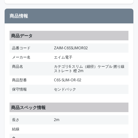
商品情報
商品データ
品番コード
ZAIM-C6SSLIMOR02
メーカー名
エイム電子
商品名
カテゴリ6 スリム（細径）ケーブル 撚り線
ストレート 橙 2m
商品型番
C6S-SLIM-OR-02
保守情報
センドバック
商品スペック情報
長さ
2m
結線