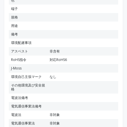
色
端子
規格
用途
備考
環境配慮事項
アスベスト
非含有
RoHS指令
対応RoHS6
J-Moss
環境自己主張マーク
なし
その他環境及び安全規
格
電波法備考
電気通信事業法備考
電波法
非対象
電気通信事業法
非対象